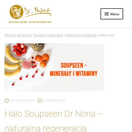
Menu
Przejdź
Przejdź
do
do
nawigacji
treści
Sklep
Strona główna
Terapie naturalne
Skład produktów
Minerały
O firmie
Aktualności
Terapie naturalne
Kontakt
24 marca 2020
0 komentarzy
Halo Soupseen Dr Nona –
naturalna regeneracja