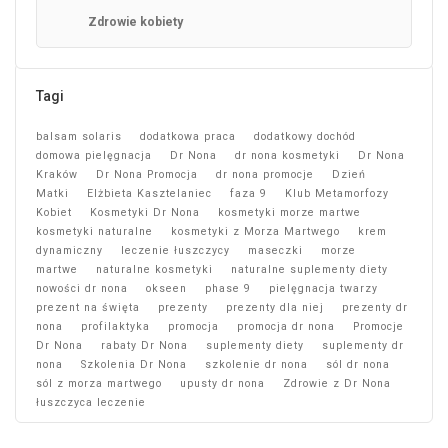
Zdrowie kobiety
Tagi
balsam solaris
dodatkowa praca
dodatkowy dochód
domowa pielęgnacja
Dr Nona
dr nona kosmetyki
Dr Nona
Kraków
Dr Nona Promocja
dr nona promocje
Dzień
Matki
Elżbieta Kasztelaniec
faza 9
Klub Metamorfozy
Kobiet
Kosmetyki Dr Nona
kosmetyki morze martwe
kosmetyki naturalne
kosmetyki z Morza Martwego
krem
dynamiczny
leczenie łuszczycy
maseczki
morze
martwe
naturalne kosmetyki
naturalne suplementy diety
nowości dr nona
okseen
phase 9
pielęgnacja twarzy
prezent na święta
prezenty
prezenty dla niej
prezenty dr
nona
profilaktyka
promocja
promocja dr nona
Promocje
Dr Nona
rabaty Dr Nona
suplementy diety
suplementy dr
nona
Szkolenia Dr Nona
szkolenie dr nona
sól dr nona
sól z morza martwego
upusty dr nona
Zdrowie z Dr Nona
łuszczyca leczenie