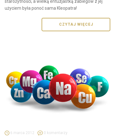
starożytności, a wielką entuzjastką zabiegów z jej
użyciem była ponoć sama Kleopatra!
CZYTAJ WIĘCEJ
6 marca 2012
0 komentarzy