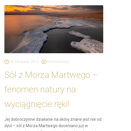
28 listopada 2012
0 komentarzy
Sól z Morza Martwego –
fenomen natury na
wyciągnięcie ręki!
Jej dobroczynne działanie na skórę znane jest nie od
dziś – sól z Morza Martwego doceniano już w