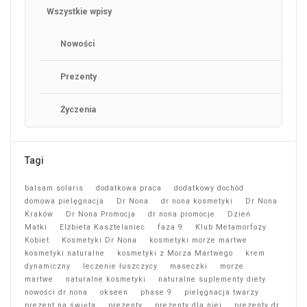
Wszystkie wpisy
Nowości
Prezenty
Życzenia
Tagi
balsam solaris
dodatkowa praca
dodatkowy dochód
domowa pielęgnacja
Dr Nona
dr nona kosmetyki
Dr Nona
Kraków
Dr Nona Promocja
dr nona promocje
Dzień
Matki
Elżbieta Kasztelaniec
faza 9
Klub Metamorfozy
Kobiet
Kosmetyki Dr Nona
kosmetyki morze martwe
kosmetyki naturalne
kosmetyki z Morza Martwego
krem
dynamiczny
leczenie łuszczycy
maseczki
morze
martwe
naturalne kosmetyki
naturalne suplementy diety
nowości dr nona
okseen
phase 9
pielęgnacja twarzy
prezent na święta
prezenty
prezenty dla niej
prezenty dr