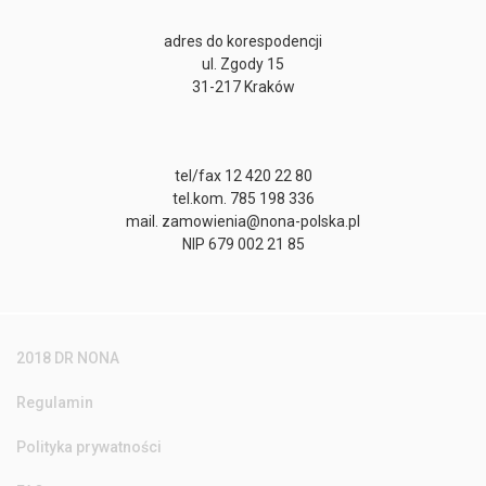
adres do korespodencji
ul. Zgody 15
31-217 Kraków
tel/fax 12 420 22 80
tel.kom. 785 198 336
mail. zamowienia@nona-polska.pl
NIP 679 002 21 85
2018 DR NONA
Regulamin
Polityka prywatności