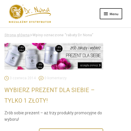
Menu
Przejdź
Przejdź
do
do
nawigacji
treści
Sklep
Strona główna
Wpisy oznaczone “rabaty Dr Nona”
O firmie
Aktualności
Terapie naturalne
3 czerwca 2014
0 komentarzy
Kontakt
WYBIERZ PREZENT DLA SIEBIE –
TYLKO 1 ZŁOTY!
Zrób sobie prezent – aż trzy produkty promocyjne do
wyboru!