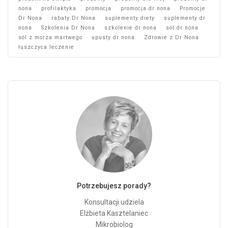
nona
profilaktyka
promocja
promocja dr nona
Promocje
Dr Nona
rabaty Dr Nona
suplementy diety
suplementy dr
nona
Szkolenia Dr Nona
szkolenie dr nona
sól dr nona
sól z morza martwego
upusty dr nona
Zdrowie z Dr Nona
łuszczyca leczenie
Potrzebujesz porady?
Konsultacji udziela
Elżbieta Kasztelaniec
Mikrobiolog